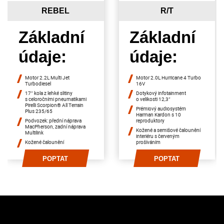
REBEL
R/T
Základní
Základní
údaje:
údaje:
Motor 2.2L Multi Jet
Motor 2.0L Hurricane 4 Turbo
Turbodiesel
16V
17“ kola z lehké slitiny
Dotykový infotainment
s celoročními pneumatikami
o velikosti 12,3“
Pirelli Scorpion® All Terrain
Prémiový audiosystém
Plus 235/65
Harman Kardon s 10
Podvozek: přední náprava
reproduktory
MacPherson, zadní náprava
Kožené a semišové čalounění
Multilink
interiéru s červeným
Kožené čalounění
prošíváním
POPTAT
POPTAT