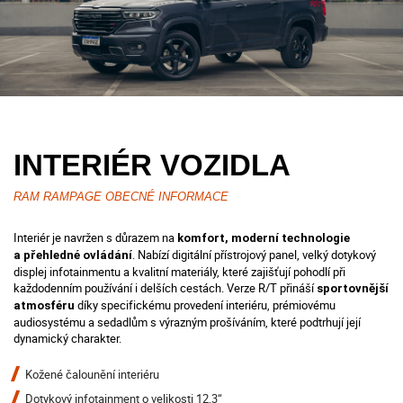
INTERIÉR VOZIDLA
RAM RAMPAGE OBECNÉ INFORMACE
Interiér je navržen s důrazem na
komfort, moderní technologie
. Nabízí digitální přístrojový panel, velký dotykový
a přehledné ovládání
displej infotainmentu a kvalitní materiály, které zajišťují pohodlí při
každodenním používání i delších cestách. Verze R/T přináší
sportovnější
díky specifickému provedení interiéru, prémiovému
atmosféru
audiosystému a sedadlům s výrazným prošíváním, které podtrhují její
dynamický charakter.
Kožené čalounění interiéru
Dotykový infotainment o velikosti 12,3“