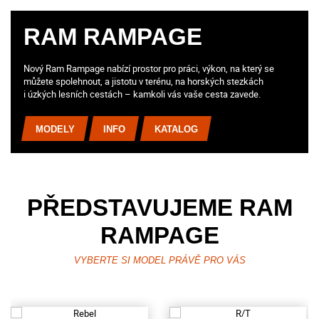
RAM RAMPAGE
Nový Ram Rampage nabízí prostor pro práci, výkon, na který se
můžete spolehnout, a jistotu v terénu, na horských stezkách
i úzkých lesních cestách – kamkoli vás vaše cesta zavede.
MODELY
INFO
KATALOG
PŘEDSTAVUJEME RAM
RAMPAGE
VYBERTE SI MODEL PRÁVĚ PRO VÁS