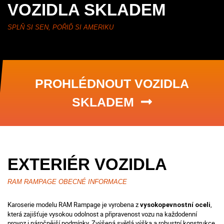
VOZIDLA SKLADEM
SPLŇ SI SEN, POŘIĎ SI AMERIKU
PROHLÉDNOUT VOZIDLA
SKLADEM
EXTERIÉR VOZIDLA
RAM RAMPAGE OBECNÉ INFORMACE
Karoserie modelu RAM Rampage je vyrobena z
,
vysokopevnostní oceli
která zajišťuje vysokou odolnost a připravenost vozu na každodenní
provoz i náročnější podmínky. Zvýšená světlá výška a robustní konstrukce